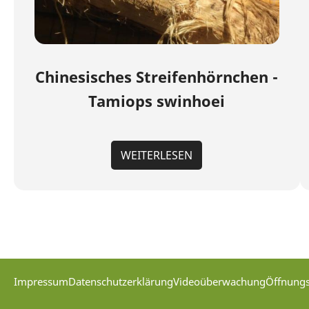
Chinesisches Streifenhörnchen -
Tamiops swinhoei
WEITERLESEN
Impressum
Datenschutzerklärung
Videoüberwachung
Öffnungs